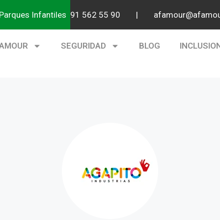
Parques Infantiles
91 562 55 90 |
afamour@afamou
FAMOUR
SEGURIDAD
BLOG
INCLUSIO