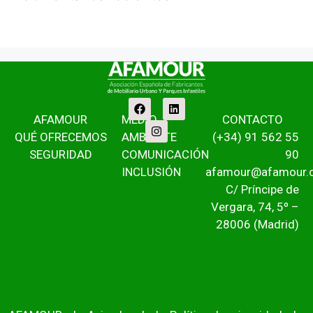
AFAMOUR
MEDIO
CONTACTO
QUÉ OFRECEMOS
AMBIENTE
(+34) 91 562 55
SEGURIDAD
COMUNICACIÓN
90
INCLUSIÓN
afamour@afamour.
C/ Príncipe de
Vergara, 74, 5º –
28006 (Madrid)