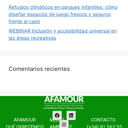
Refugios climáticos en parques infantiles: cómo
diseñar espacios de juego frescos y seguros
frente al calor
WEBINAR Inclusión y accesibilidad universal en
las áreas recreativas
Comentarios recientes
AFAMOUR
MEDIO
CONTACTO
QUÉ OFRECEMOS
AMBIENTE
(+34) 91 562 55