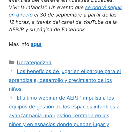
Vivir la infancia”. Un evento que
se podrá seguir
en directo
el 30 de septiembre a partir de las
12 horas, a través del canal de YouTube de la
AEPJP y su página de Facebook.
Más info
aquí
Uncategorized
Los beneficios de jugar en el parque para el
aprendizaje, desarrollo y crecimiento de los
niños
El último webinar de AEPJP impulsa a los
equipos de gestión de los espacios infantiles a
avanzar hacia una gestión centrada en los
niños y en espacios donde puedan jugar y