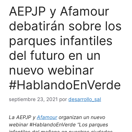
AEPJP y Afamour
debatirán sobre los
parques infantiles
del futuro en un
nuevo webinar
#HablandoEnVerde
septiembre 23, 2021
por
desarrollo_sal
La AEPJP y
Afamour
organizan un nuevo
webinar #HablandoEnVerde “Los parques
infantiles del mañana en nuestras ciudades.